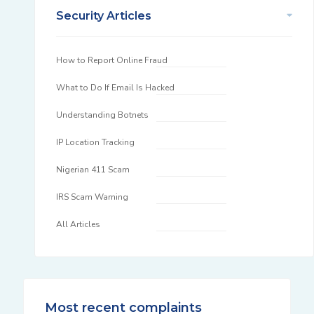
Security Articles
How to Report Online Fraud
What to Do If Email Is Hacked
Understanding Botnets
IP Location Tracking
Nigerian 411 Scam
IRS Scam Warning
All Articles
Most recent complaints