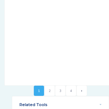
1
2
3
4
Related Tools