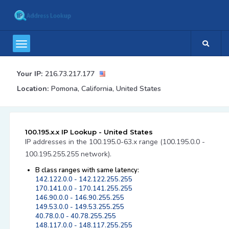
Your IP:
216.73.217.177
Location:
Pomona, California, United States
100.195.x.x IP Lookup - United States
IP addresses in the 100.195.0-63.x range (100.195.0.0 -
100.195.255.255 network).
B class ranges with same latency:
142.122.0.0 - 142.122.255.255
170.141.0.0 - 170.141.255.255
146.90.0.0 - 146.90.255.255
149.53.0.0 - 149.53.255.255
40.78.0.0 - 40.78.255.255
148.117.0.0 - 148.117.255.255