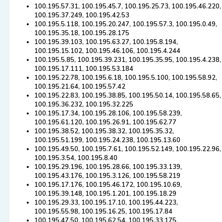
100.195.57.31, 100.195.45.7, 100.195.25.73, 100.195.46.220,
100.195.37.249, 100.195.42.53
100.195.5.118, 100.195.20.247, 100.195.57.3, 100.195.0.49,
100.195.35.18, 100.195.28.175
100.195.39.103, 100.195.63.27, 100.195.8.194,
100.195.15.102, 100.195.46.106, 100.195.4.244
100.195.5.85, 100.195.39.231, 100.195.35.95, 100.195.4.238,
100.195.17.111, 100.195.53.184
100.195.22.78, 100.195.6.18, 100.195.5.100, 100.195.58.92,
100.195.21.64, 100.195.57.42
100.195.22.83, 100.195.38.85, 100.195.50.14, 100.195.58.65,
100.195.36.232, 100.195.32.225
100.195.17.34, 100.195.28.106, 100.195.58.239,
100.195.61.120, 100.195.26.91, 100.195.62.77
100.195.38.52, 100.195.38.32, 100.195.35.32,
100.195.51.199, 100.195.24.238, 100.195.13.60
100.195.49.50, 100.195.7.61, 100.195.52.149, 100.195.22.96,
100.195.3.54, 100.195.8.40
100.195.29.196, 100.195.28.66, 100.195.33.139,
100.195.43.176, 100.195.3.126, 100.195.58.219
100.195.17.176, 100.195.46.172, 100.195.10.69,
100.195.39.148, 100.195.1.201, 100.195.18.29
100.195.29.33, 100.195.17.10, 100.195.44.223,
100.195.55.98, 100.195.16.25, 100.195.17.84
100.195.47.50, 100.195.62.54, 100.195.33.175,